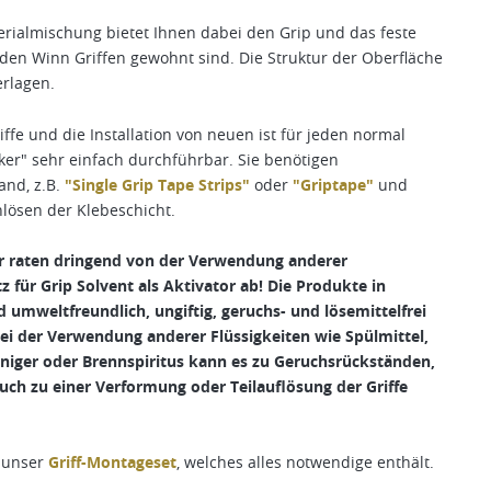
erialmischung bietet Ihnen dabei den Grip und das feste
 den Winn Griffen gewohnt sind. Die Struktur der Oberfläche
erlagen.
iffe und die Installation von neuen ist für jeden normal
ker" sehr einfach durchführbar. Sie benötigen
and, z.B.
"Single Grip Tape Strips"
oder
"Griptape"
und
ösen der Klebeschicht.
ir raten dringend von der Verwendung anderer
tz für Grip Solvent als Aktivator ab! Die Produkte in
umweltfreundlich, ungiftig, geruchs- und lösemittelfrei
ei der Verwendung anderer Flüssigkeiten wie Spülmittel,
iniger oder Brennspiritus kann es zu Geruchsrückständen,
ch zu einer Verformung oder Teilauflösung der Griffe
h unser
Griff-Montageset
, welches alles notwendige enthält.