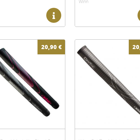
Winn
20,90
€
20