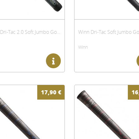
Winn Dri-Tac 2.0 Soft Jumbo Golfgriff
Winn Dri-Tac Soft Jumbo Gol
Winn
17,90
€
16