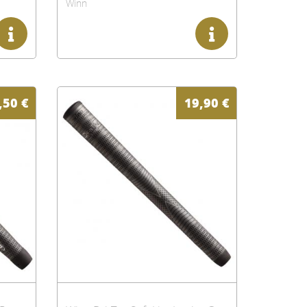
Winn
,50
€
19,90
€