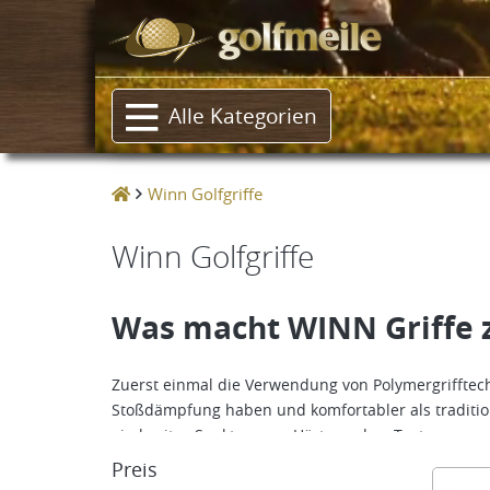
Alle Kategorien
Winn Golfgriffe
Winn Golfgriffe
Was macht WINN Griffe z
Zuerst einmal die Verwendung von Polymergrifftec
Stoßdämpfung haben und komfortabler als tradition
ein breites Spektrum an Härtegraden, Texturen und
Preis
65 % MEHR Stoßdämpfung a