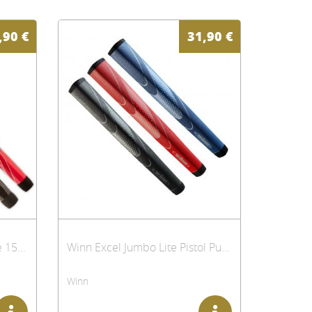
bis zu 25 Gramm zu reduzieren. Dies ermöglicht
,90
€
31,90
€
Winn Pistol Counter Balance 15" (38,1cm) Putter Griff
Winn Excel Jumbo Lite Pistol Putter Griff
Winn