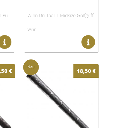
Winn Dri-Tac Medallist Pistol Putter Griff, grau
Winn Dri-Tac LT Midsize Golfgriff
Winn
,50
€
18,50
€