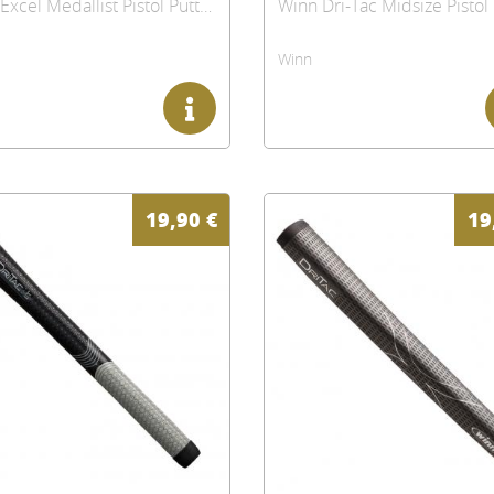
Winn Excel Medallist Pistol Putter Griff
Winn
19,90
€
19