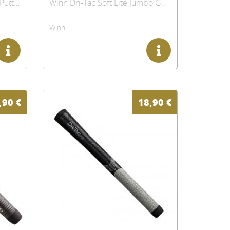
Winn Dri-Tac Midsize Pistol Putter Griff, grau
Winn Dri-Tac Soft Lite Jumbo Golfgriff
Winn
,90
€
18,90
€