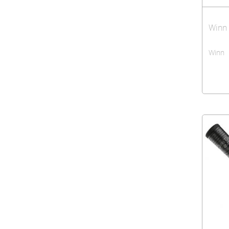
Winn 
Winn