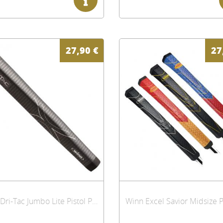
27,90
€
27
Winn Dri-Tac Jumbo Lite Pistol Putter Griff, grau