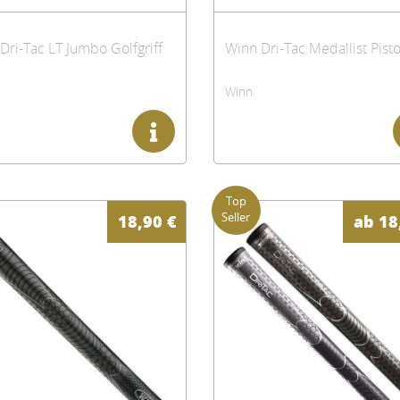
Dri-Tac LT Jumbo Golfgriff
Winn
18,90
€
ab
18