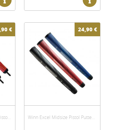
,90
€
24,90
€
Winn Excel Savior Midsize Pistol Putter Griff
Winn Excel Midsize Pistol Putter Griff