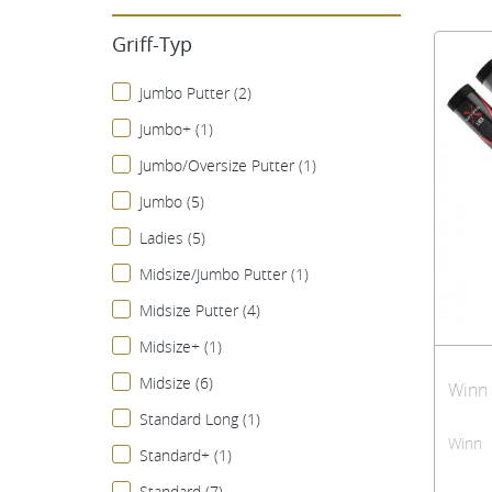
Die Winn Lite Technologie nutzt eine leichten EVA-
Griff-Typ
höhere Schwunggeschwindigkeiten, ein besseres S
Jumbo Putter (2)
Jumbo+ (1)
Jumbo/Oversize Putter (1)
Jumbo (5)
Ladies (5)
Midsize/Jumbo Putter (1)
Midsize Putter (4)
Midsize+ (1)
Midsize (6)
Standard Long (1)
Winn
Standard+ (1)
Standard (7)