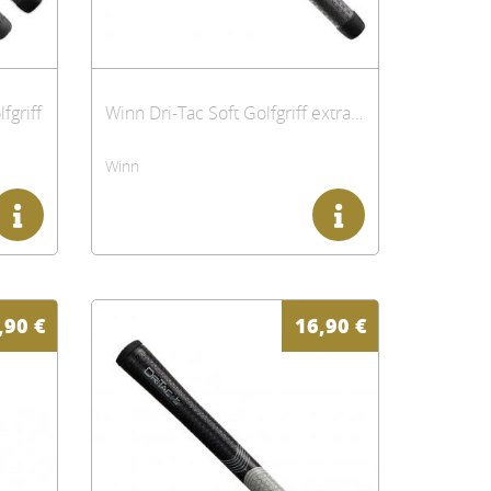
fgriff
Winn Dri-Tac Soft Golfgriff extralang
Winn
,90
€
16,90
€