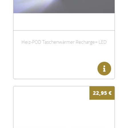
Heiz-POD Taschenwärmer Recharge+ LED
22,95
€