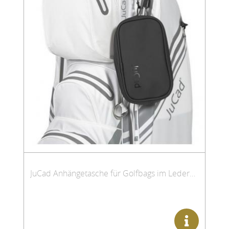
JuCad Anhängetasche für Golfbags im Lederdesign