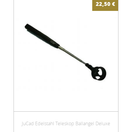
22,50
€
JuCad Edelstahl Teleskop Ballangel Deluxe