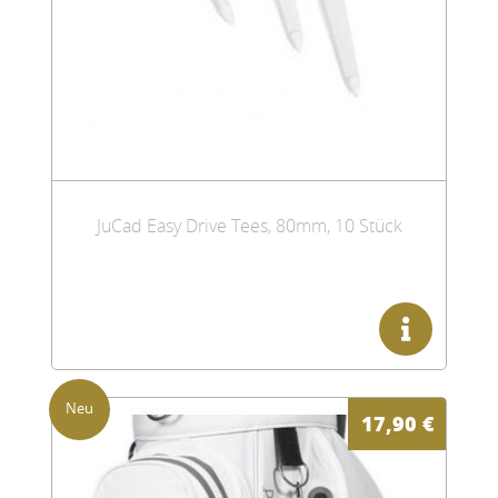
JuCad Easy Drive Tees, 80mm, 10 Stück
17,90
€