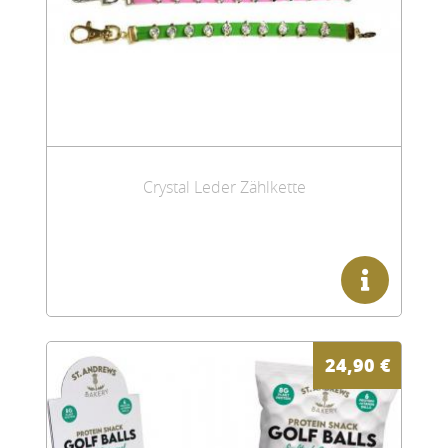
Crystal Leder Zählkette
24,90
€