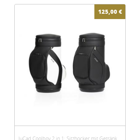
125,00
€
JuCad Coolboy 2 in 1: Sitzhocker mit Getränkekühler