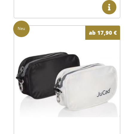
ab
17,90
€