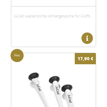
JuCad wasserdichte Anhängetasche für Golfbags
17,90
€