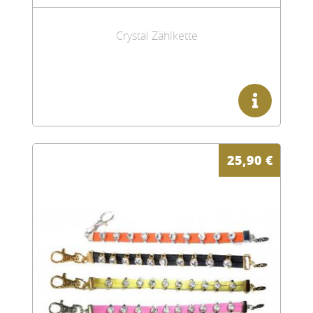
Crystal Zählkette
25,90
€