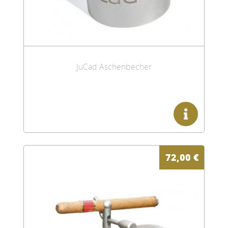
JuCad Aschenbecher
72,00
€