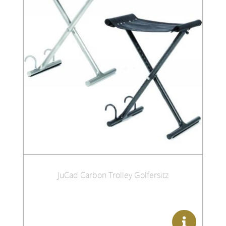
JuCad Carbon Trolley Golfersitz