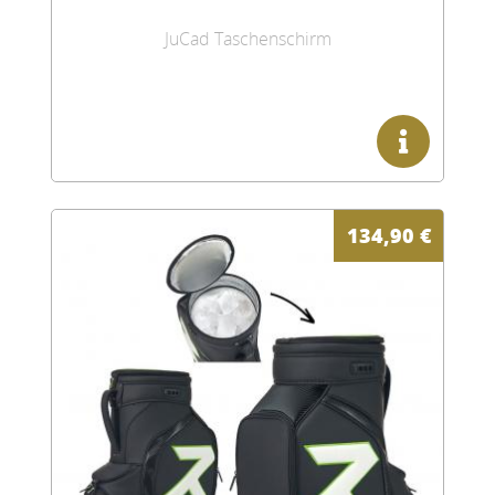
JuCad Taschenschirm
134,90
€