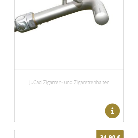
JuCad Zigarren- und Zigarettenhalter
34,90
€