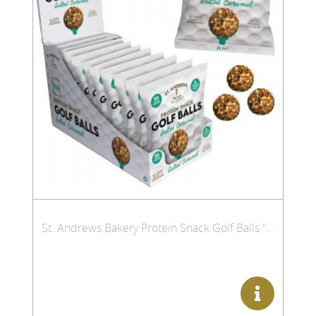
St. Andrews Bakery Protein Snack Golf Balls "Salted Caramel", Thekenbox