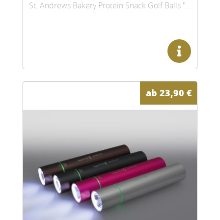
St. Andrews Bakery Protein Snack Golf Balls "Peanut Butter", Thekenbox
ab
23,90
€