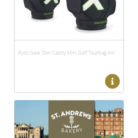
Rydz Gear Den Caddy Mini Golf Tourbag mit Getränkekühler