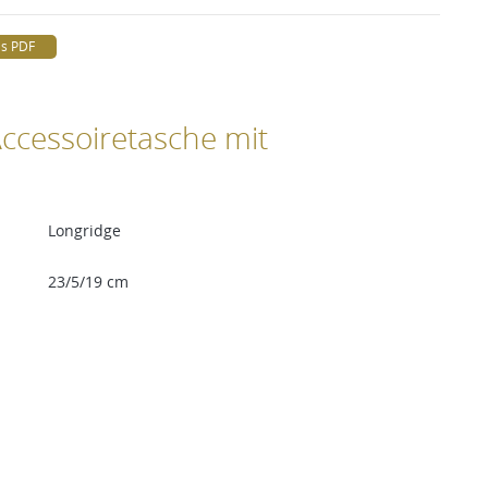
ls PDF
Accessoiretasche mit
Longridge
23/5/19 cm