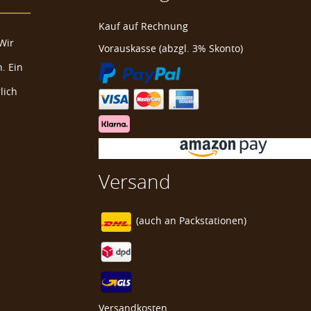
Kauf auf Rechnung
Wir
Vorauskasse (abzgl. 3% Skonto)
. Ein
lich
Versand
lter
(auch an
Packstationen)
Versandkosten