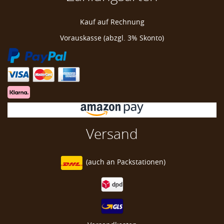
Golf Pride MultiCompound Cord Plus 4 Midsize
Kauf auf Rechnung
Align Golfgriff
Vorauskasse (abzgl. 3% Skonto)
Multicompound 4 Lagen Tape
Midsize Golfgriff
Versand
(auch an
Packstationen)