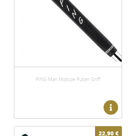
PING Man Midsize Putter Griff
22,90
€