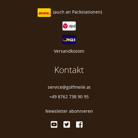
Männer Golfhandschuh
(auch an
Packstationen)
Zero Friction Performance Glove
Versandkosten
Kontakt
service@golfmeile.at
+49 8762 738 90 95
Newsletter abonnieren