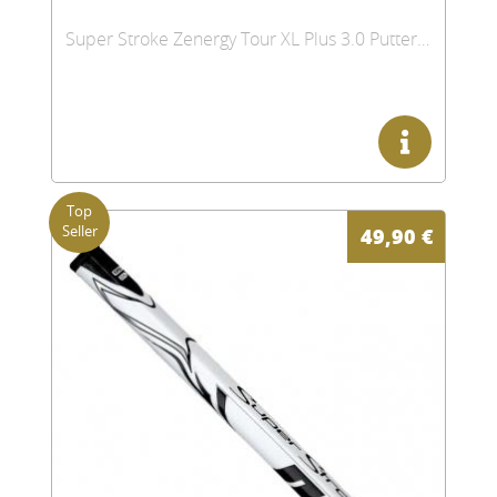
Super Stroke Zenergy Tour XL Plus 3.0 Putter Griff
49,90
€