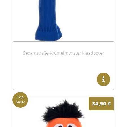
Sesamstraße Krümelmonster Headcover
34,90
€