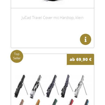
JuCad Travel Cover mit Hardtop, klein
ab
69,90
€