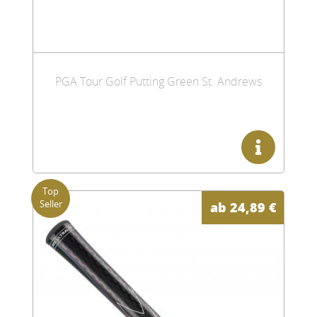
PGA Tour Golf Putting Green St. Andrews
ab
24,89
€