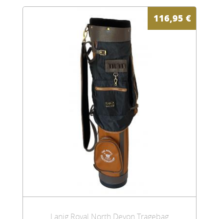
116,95
€
Lanig Royal North Devon Tragebag