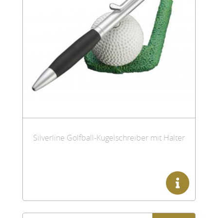
Silverline Golfball-Kugelschreiber mit Halter