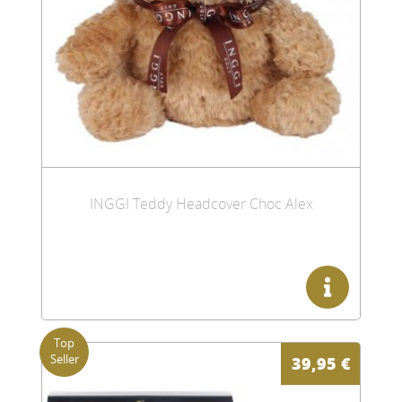
INGGI Teddy Headcover Choc Alex
39,95
€