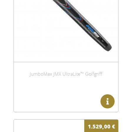
JumboMax JMX UltraLite™ Golfgriff
1.529,00
€