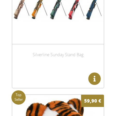
Silverline Sunday Stand Bag
59,90
€