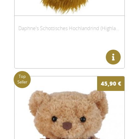
Daphne's Schottisches Hochlandrind (Highland Cow) Headcover
45,90
€