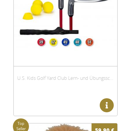
U.S. Kids Golf Yard Club Lern- und Übungsschläger
59,90
€