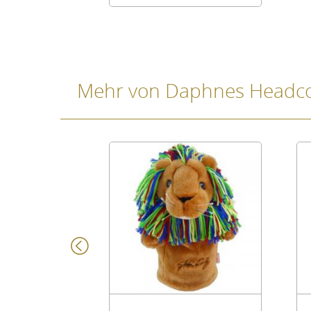
(Highland Cow)
Hybrid/Utilitycover
Mehr von Daphnes Headc