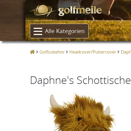
Alle Kategorien
Golfzubehör
Headcover/Puttercover
Daph
Daphne's Schottisch