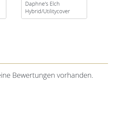
Daphne's Elch
Daphne's T
Hybrid/Utilitycover
Headcover
keine Bewertungen vorhanden.