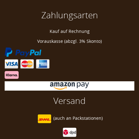
Zahlungsarten
Navika Glitzy Golf Ballmarker "Strawberry"
Kauf auf Rechnung
Golf Ball Marker
Vorauskasse (abzgl. 3% Skonto)
Golf Ball Markierer
Golfball Markierer
Marke zum Markieren Golfball
Versand
(auch an
Packstationen)