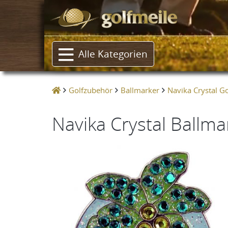
Alle Kategorien
Golfzubehör
Ballmarker
Navika Crystal G
Navika Crystal Ballma