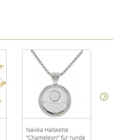
Navika Halskette
Navika Hals
"Chameleon" für runde
"Serenity" f