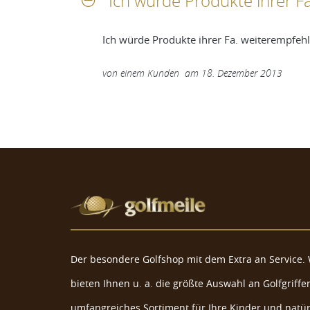
Ich würde Produkte ihrer F
Ich würde Produkte ihrer Fa. weiterempfehl
von
einem Kunden
am
18. Dezember 2013
Der besondere Golfshop mit dem Extra an Service. 
bieten Ihnen u. a. die größte Auswahl an Golfgriffen
umfangreiches Sortiment für Ihre Kinder und natür