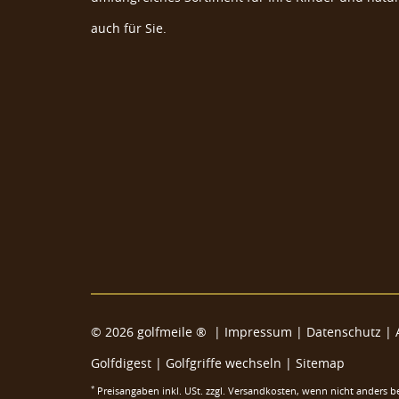
auch für Sie.
Navika Crystal Golf Ballmarker "Palm Tre
Golf Ball Markierer
Golfball Markierer
Marke zum Markieren Golfball
Swarovski Ballmarker
©
2026
golfmeile ®
|
Impressum
|
Datenschutz
|
Golfdigest
|
Golfgriffe wechseln |
Sitemap
*
Preisangaben inkl. USt. zzgl.
Versandkosten
, wenn nicht anders b