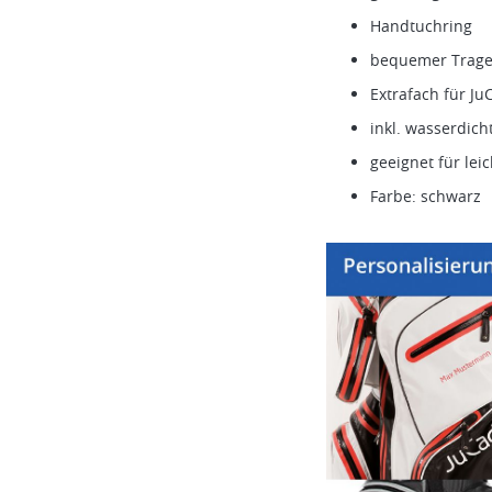
Handtuchring
bequemer Trageg
Extrafach für J
inkl. wasserdic
geeignet für lei
Farbe: schwarz