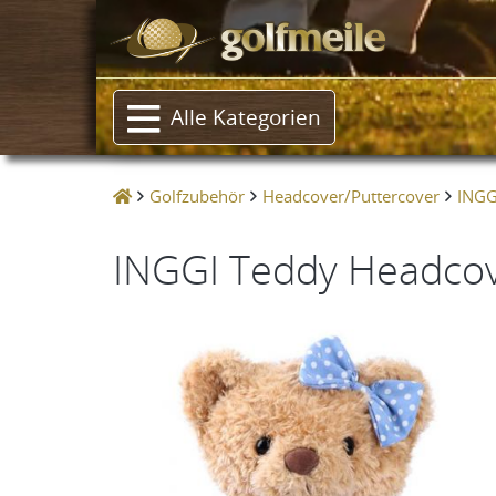
Alle Kategorien
Golfzubehör
Headcover/Puttercover
INGG
INGGI Teddy Headcove