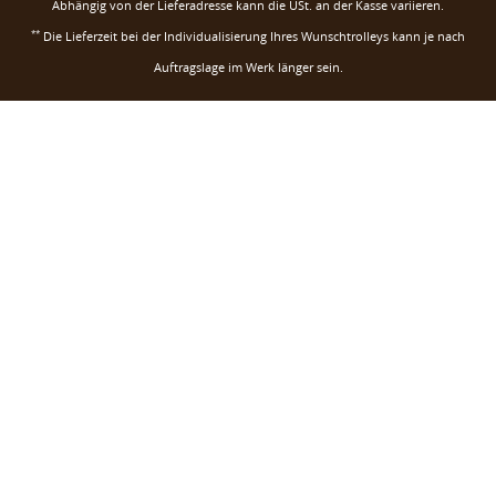
Abhängig von der Lieferadresse kann die USt. an der Kasse variieren.
**
Die Lieferzeit bei der Individualisierung Ihres Wunschtrolleys kann je nach
Auftragslage im Werk länger sein.