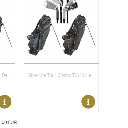
Silverline Tour Classic TC-46 Damen Golfset Halbsatz
Silverline Tour Classic TC-46 Herren Golfset Halbsatz
.00 EUR