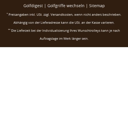
Golfdigest
|
Golfgriffe wechseln |
Sitemap
*
Preisangaben inkl. USt. zzgl.
Versandkosten
, wenn nicht anders beschrieben.
Abhängig von der Lieferadresse kann die USt. an der Kasse variieren.
**
Die Lieferzeit bei der Individualisierung Ihres Wunschtrolleys kann je nach
Auftragslage im Werk länger sein.