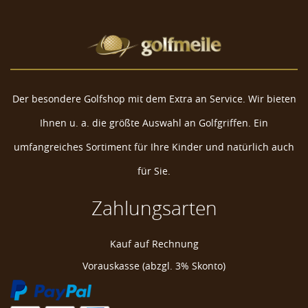
Der besondere Golfshop mit dem Extra an Service. Wir bieten
Ihnen u. a. die größte Auswahl an Golfgriffen. Ein
umfangreiches Sortiment für Ihre Kinder und natürlich auch
für Sie.
Zahlungsarten
Daphne's Schildkröte Golf Headcover
Kauf auf Rechnung
Schildkröte Golf Schlägerkopfhülle
Vorauskasse (abzgl. 3% Skonto)
Schildkröte Golfschlägerhülle