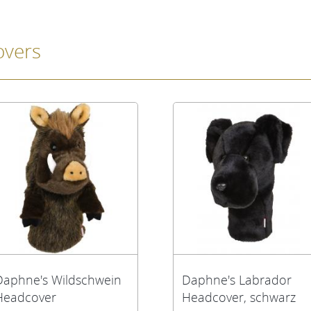
overs
Daphne's Wildschwein
Daphne's Labrador
Headcover
Headcover, schwarz