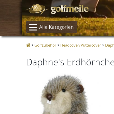
Alle Kategorien
Golfzubehör
Headcover/Puttercover
Daph
Daphne's Erdhörnchen