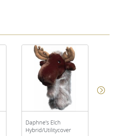
Daphne's Elch
Daphne's T
Hybrid/Utilitycover
Headcover