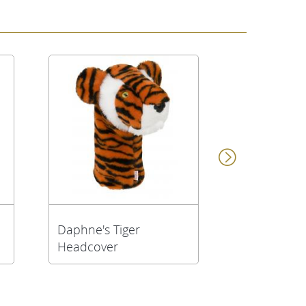
Daphne's Tiger
Daphne's R
Headcover
Ridgeback 