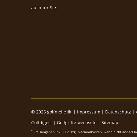
auch für Sie.
Daphne's Elch Golf Hybrid/Utilitycover
Elch Golf Schlägerkopfhülle
Elch Golfschlägerhülle
Elch Golf Schlägerkopfhaube
Moose Golf Headcover
Moose Hybrid Headcover
©
2026
golfmeile ®
|
Impressum
|
Datenschutz
|
Moose Utility Headcover
Golfdigest
|
Golfgriffe wechseln |
Sitemap
Moose Fairway Headcover
*
Preisangaben inkl. USt. zzgl.
Versandkosten
, wenn nicht anders b