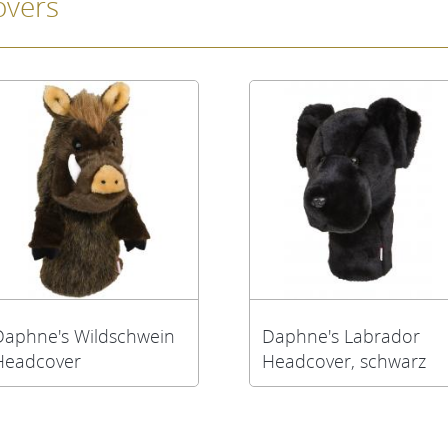
overs
Daphne's Wildschwein
Daphne's Labrador
Headcover
Headcover, schwarz