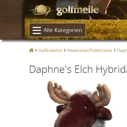
Alle Kategorien
Golfzubehör
Headcover/Puttercover
Daphn
Daphne's Elch Hybrid/