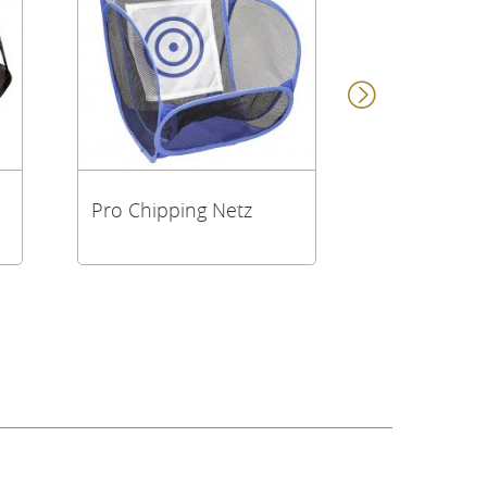
Pro Chipping Netz
Longridge 
Herren Gol