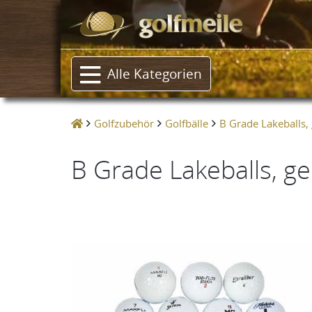
Alle Kategorien
Golfzubehör
Golfbälle
B Grade Lakeballs,
B Grade Lakeballs, g